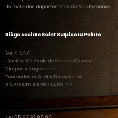
MICROCIMENT®
le reste des départements de Midi Pyrénées.
CHANTIERS RÉALISÉS
FORMULAIRE DE CONTACT
Siège sociale Saint Sulpice la Pointe
DEMANDE DE DEVIS
Sarl S.G.S.O
S.G.S.O RECRUTE
«Société Générale de Second Œuvre»
2 Impasse Lagazanne
Zone industrielle des Terres Noires
81370 SAINT SULPICE LA POINTE
Tel 05 63 81 85 80