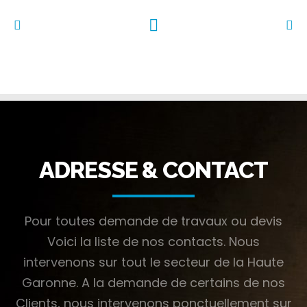
plâtrerie + peinture pechbusque 5
carrelage + menuiserie GEP Garonna Toulouse bis
ADRESSE & CONTACT
Pour toutes demande de travaux ou devis
ACCUEIL
Voici la liste de nos contacts.
Nous
LA SOCIÉTÉ S.G.S.O
intervenons sur tout le secteur de la Haute
Garonne.
A la demande de certains de nos
NOS CORPS DE MÉTIERS
Clients, nous intervenons ponctuellement sur