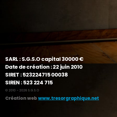
SARL : S.G.S.O capital 30000 €
Date de création : 22 juin 2010
SIRET : 523224715 00038
SIREN : 523 224 715
© 2010 – 2026 S.G.S.O
Création web
www.tresorgraphique.net