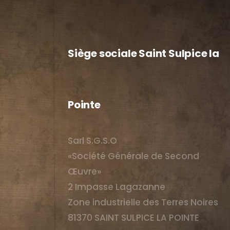
Siège sociale Saint Sulpice la
Pointe
Sarl S.G.S.O
«Société Générale de Second
Œuvre»
2 Impasse Lagazanne
Zone industrielle des Terres Noires
81370 SAINT SULPICE LA POINTE