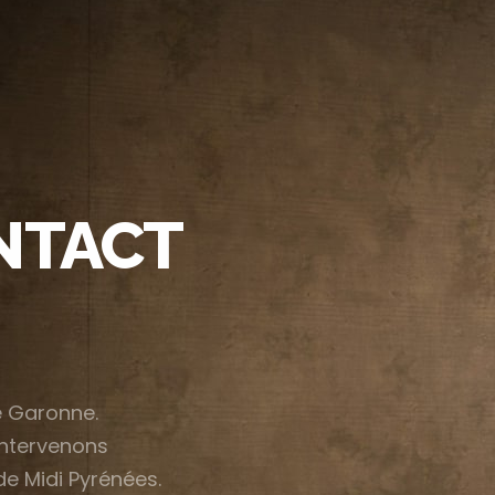
NTACT
ACCUEIL
LA SOCIÉTÉ S.G.S.O
NOS CORPS DE MÉTIERS
e Garonne.
MICROCIMENT®
intervenons
CHANTIERS RÉALISÉS
e Midi Pyrénées.