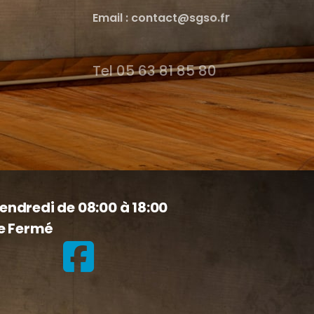
E
m
a
i
l
:
c
o
n
t
a
c
t
@
s
g
s
o
.
f
r
Tel 05 63 81 85 80
endredi de 08:00 à 18:00
e Fermé